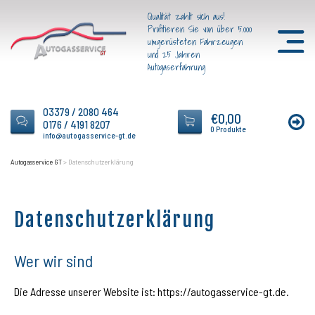
Qualität zahlt sich aus!
Profitieren Sie von über 5.000
umgerüsteten Fahrzeugen
und 25 Jahren
Autogaserfahrung
03379 / 2080 464
€
0,00
0176 / 4191 8207
0 Produkte
info@autogasservice-gt.de
Autogasservice GT
>
Datenschutzerklärung
Datenschutzerklärung
Wer wir sind
Die Adresse unserer Website ist: https://autogasservice-gt.de.