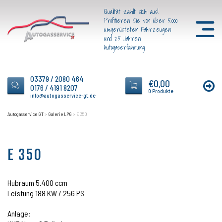
Qualität zahlt sich aus!
Profitieren Sie von über 5.000
umgerüsteten Fahrzeugen
und 25 Jahren
Autogaserfahrung
03379 / 2080 464
€
0,00
0176 / 4191 8207
0 Produkte
info@autogasservice-gt.de
Autogasservice GT
>
Galerie LPG
>
E 350
E 350
Hubraum 5.400 ccm
Leistung 188 KW / 256 PS
Anlage: