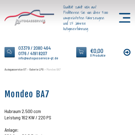
Qualität zahlt sich aus!
Profitieren Sie von über 5.000
umgerüsteten Fahrzeugen
und 25 Jahren
Autogaserfahrung
03379 / 2080 464
€
0,00
0176 / 4191 8207
0 Produkte
info@autogasservice-gt.de
Autogasservice GT
>
Galerie LPG
>
Mondeo BA7
Mondeo BA7
Hubraum 2.500 ccm
Leistung 162 KW / 220 PS
Anlage: