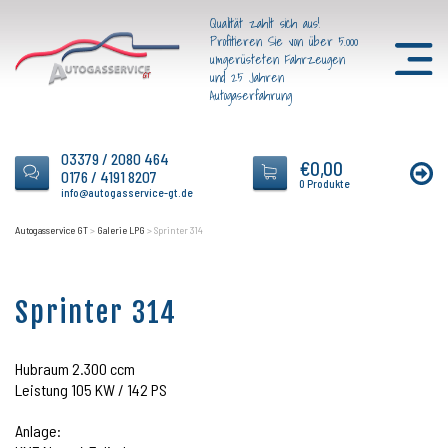
Qualität zahlt sich aus!
Profitieren Sie von über 5.000
umgerüsteten Fahrzeugen
und 25 Jahren
Autogaserfahrung
03379 / 2080 464
€
0,00
0176 / 4191 8207
0 Produkte
info@autogasservice-gt.de
Autogasservice GT
>
Galerie LPG
>
Sprinter 314
Sprinter 314
Hubraum 2.300 ccm
Leistung 105 KW / 142 PS
Anlage: