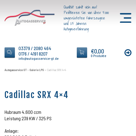
Qualität zahlt sich aus!
Profitieren Sie von über 5.000
umgerüsteten Fahrzeugen
und 25 Jahren
Autogaserfahrung
03379 / 2080 464
€
0,00
0176 / 4191 8207
0 Produkte
info@autogasservice-gt.de
Autogasservice GT
>
Galerie LPG
>
Cadillac SRX 4×4
Cadillac SRX 4×4
Hubraum 4.600 ccm
Leistung 239 KW / 325 PS
Anlage: